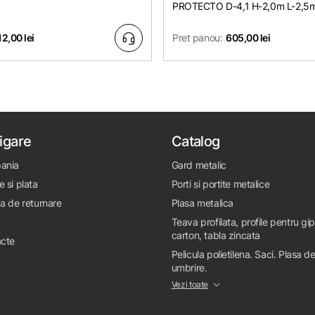
PROTECTO D-4,1 H-2,0m L-2,5
12,00 lei
Pret panou:
605,00 lei
igare
Catalog
ania
Gard metalic
e si plata
Porti si portite metalice
ca de returnare
Plasa metalica
Teava profilata, profile pentru gi
carton, tabla zincata
cte
Pelicula polietilena. Saci. Plasa d
umbrire.
Vezi toate