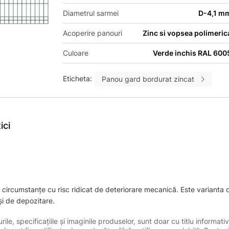
Diametrul sarmei
D-4,1 m
Acoperire panouri
Zinc si vopsea polimeric
Culoare
Verde inchis RAL 600
Eticheta:
Panou gard bordurat zincat
ici
 în circumstanțe cu risc ridicat de deteriorare mecanică. Este varianta 
și de depozitare.
le, specificațiile și imaginile produselor, sunt doar cu titlu informativ