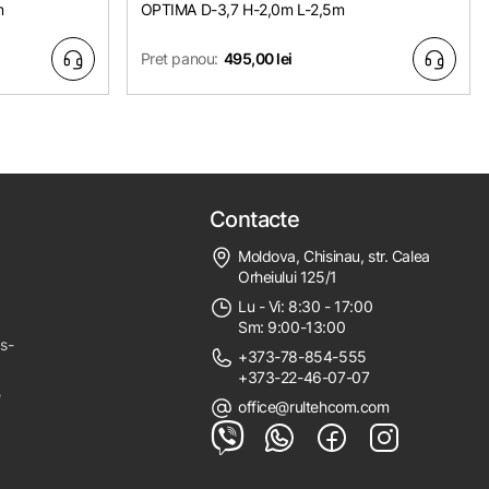
m
OPTIMA D-3,7 H-2,0m L-2,5m
Pret panou:
495,00 lei
Contacte
Moldova, Chisinau, str. Calea
Orheiului 125/1
Lu - Vi: 8:30 - 17:00
Sm: 9:00-13:00
ps-
+373-78-854-555
+373-22-46-07-07
e
office@rultehcom.com