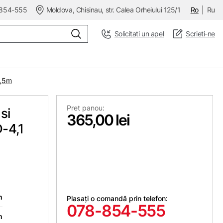
854-555
Moldova, Chisinau, str. Calea Orheiului 125/1
Ro
Ru
Solicitati un apel
Scrieti-ne
2,5m
Pret panou:
si
365,00 lei
-4,1
m
Plasați o comandă prin telefon:
078-854-555
m