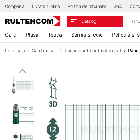
Compania
Livrare si plata
Politica de returnare
Ghid
Cont
Căuta
Catalog
Gard
Plasa
Teava
Sarma si cuie
Pelicula si 
Principala
Gard metalic
Panou gard bordurat zincat
Panou