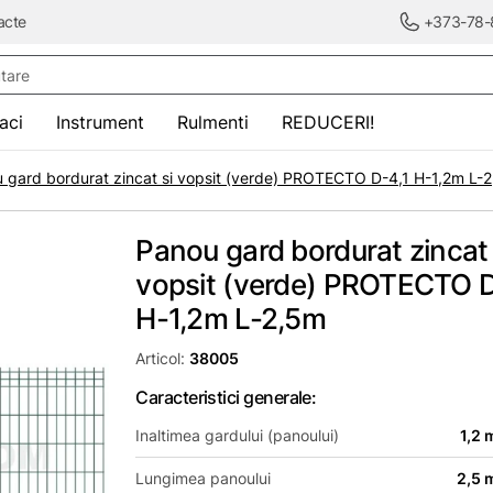
acte
+373-78-
re
saci
Instrument
Rulmenti
REDUCERI!
 gard bordurat zincat si vopsit (verde) PROTECTO D-4,1 H-1,2m L-
Panou gard bordurat zincat 
vopsit (verde) PROTECTO D
H-1,2m L-2,5m
Articol:
38005
Caracteristici generale:
Inaltimea gardului (panoului)
1,2 
Lungimea panoului
2,5 