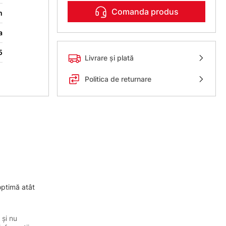
Comanda produs
m
a
5
Livrare și plată
Politica de returnare
optimă atât
 și nu