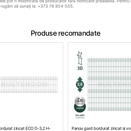
ele pot fi modificate de producător fără notificare prealabilă. Pentru 
, vă rugăm să sunați la: +373 78 854-555.
Produse recomandate
rdurat zincat ЕСО D-3,2 H-
Panou gard bordurat zincat si vo