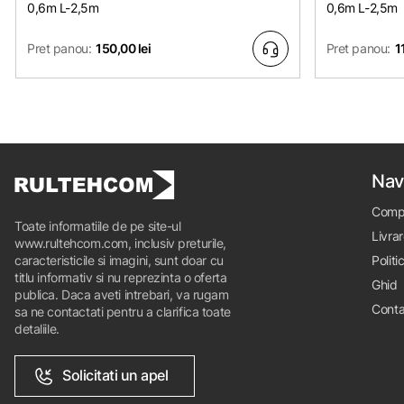
0,6m L-2,5m
0,6m L-2,5m
Pret panou:
150,00 lei
Pret panou:
1
Nav
Comp
Toate informatiile de pe site-ul
Livrar
www.rultehcom.com, inclusiv preturile,
caracteristicile si imagini, sunt doar cu
Politi
titlu informativ si nu reprezinta o oferta
Ghid
publica. Daca aveti intrebari, va rugam
Conta
sa ne contactati pentru a clarifica toate
detaliile.
Solicitati un apel