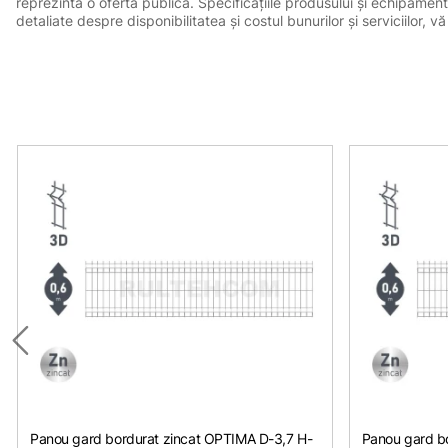
reprezintă o ofertă publică. Specificațiile produsului și echipament
detaliate despre disponibilitatea și costul bunurilor și serviciilor
Panou gard bordurat zincat OPTIMA D-3,7 H-
Panou gard bo