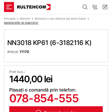
Principala
Rulmenti
Rulmenţi cu role cilindrice (pe două rînduri)
NN3018 KP61 (6-3182116 K)
NN3018 KP61 (6-3182116 K)
Articol:
11170
Pret buc.:
1440,00 lei
Plasați o comandă prin telefon:
078-854-555