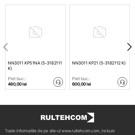
NN3011 KP51NA (5-3182111
NN3011 KP21 (5-3182112 K)
K)
Pret buc.:
Pret buc.:
480,00 lei
600,00 lei
Toate informatiile de pe site-ul www.rultehcom.com, inclusiv