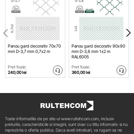
Panou gard decorativ 70x70
Panou gard decorativ 90x90
mm D-3,7 mm 0,7х2 m
mm D-3,6 mm 1х2 m
RAL6005
Pret foaie:
Pret foaie:
240,00 lei
360,00 lei
Toate informatiile de pe site-ul www.rultehcom.com, inclusiv
preturile, caracteristicile si imagini, sunt doar cu titlu informativ si nu
reprezinta o oferta publica. Daca aveti intrebari, va rugam sa ne