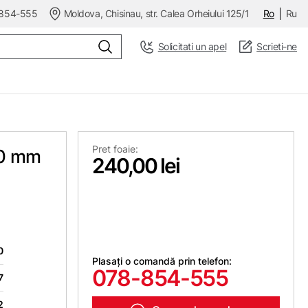
854-555
Moldova, Chisinau, str. Calea Orheiului 125/1
Ro
Ru
Solicitati un apel
Scrieti-ne
Pret foaie:
70 mm
240,00 lei
0
Plasați o comandă prin telefon:
078-854-555
7
2