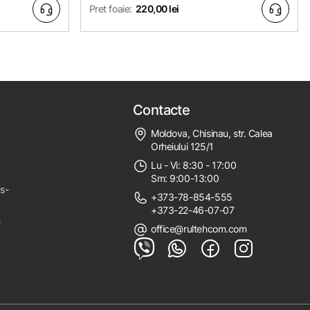
Pret foaie:
220,00 lei
Contacte
Moldova, Chisinau, str. Calea
Orheiului 125/1
Lu - Vi: 8:30 - 17:00
Sm: 9:00-13:00
ps-
+373-78-854-555
+373-22-46-07-07
e
office@rultehcom.com