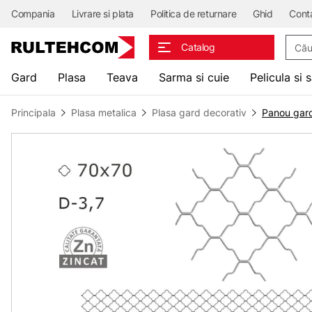
Compania
Livrare si plata
Politica de returnare
Ghid
Cont
Căuta
Catalog
Gard
Plasa
Teava
Sarma si cuie
Pelicula si 
Principala
Plasa metalica
Plasa gard decorativ
Panou gar