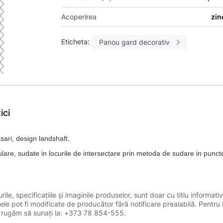
Acoperirea
zin
Eticheta:
Panou gard decorativ
ici
asari, design landshaft.
are, sudate in locurile de intersectare prin metoda de sudare in puncte
le, specificațiile și imaginile produselor, sunt doar cu titlu informativ
ele pot fi modificate de producător fără notificare prealabilă. Pentru 
, vă rugăm să sunați la: +373 78 854-555.