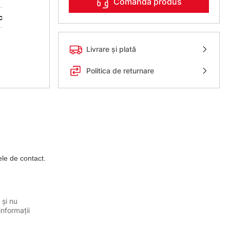
Comanda produs
c
Livrare și plată
Politica de returnare
le de contact.
 și nu
informații