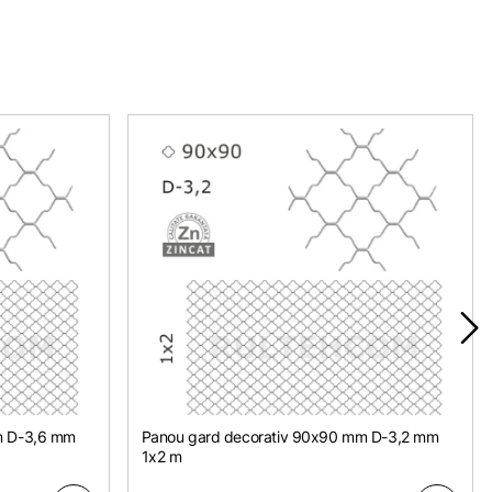
m D-3,6 mm
Panou gard decorativ 90x90 mm D-3,2 mm
1х2 m