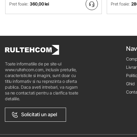
Pret foaie:
360,00 lei
Pret foaie:
280
Nav
Comp
Toate informatiile de pe site-ul
Livrar
www.rultehcom.com, inclusiv preturile,
caracteristicile si imagini, sunt doar cu
Politi
titlu informativ si nu reprezinta o oferta
Ghid
publica. Daca aveti intrebari, va rugam
Conta
sa ne contactati pentru a clarifica toate
detaliile.
Solicitati un apel