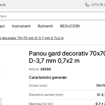
acte
+373-78-
re
saci
Instrument
Rulmenti
REDUCERI!
d decorativ 70x70 mm D-3,7 mm 0,7х2 m
Panou gard decorativ 70x
D-3,7 mm 0,7х2 m
Articol:
28260
Caracteristici generale:
Ochiul (mm)
70x7
Diametrul sarmei (mm)
D-3,
Marimea foi (m)
0,7 x 