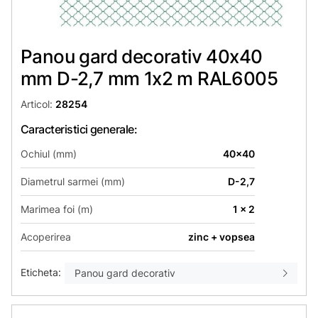
Panou gard decorativ 40x40
mm D-2,7 mm 1х2 m RAL6005
Articol:
28254
Caracteristici generale:
Ochiul (mm)
40x40
Diametrul sarmei (mm)
D-2,7
Marimea foi (m)
1 x 2
Acoperirea
zinc + vopsea
Eticheta:
Panou gard decorativ