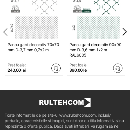
Panou gard decorativ 70x70
Panou gard decorativ 90x90
mm D-3,7 mm 0,7х2 m
mm D-3,6 mm 1х2 m
RAL6005
Pret foaie:
Pret foaie:
240,00 lei
360,00 lei
Toate informatiile de pe site-ul www.rultehcom.com, inclusiv
preturile, caracteristicile si imagini, sunt doar cu titlu informativ si nu
reprezinta o oferta publica. Daca aveti intrebari, va rugam sa ne