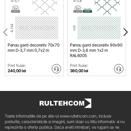
Panou gard decorativ 70x70
Panou gard decorativ 90x90
mm D-3,7 mm 0,7х2 m
mm D-3,6 mm 1х2 m
RAL6005
Pret foaie:
Pret foaie:
240,00 lei
360,00 lei
Toate informatiile de pe site-ul www.rultehcom.com, inclusiv
preturile, caracteristicile si imagini, sunt doar cu titlu informativ si nu
reprezinta o oferta publica. Daca aveti intrebari, va rugam sa ne