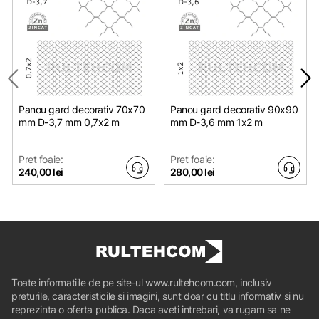
Panou gard decorativ 70x70
Panou gard decorativ 90x90
mm D-3,7 mm 0,7х2 m
mm D-3,6 mm 1х2 m
Pret foaie:
Pret foaie:
240,00 lei
280,00 lei
Toate informatiile de pe site-ul www.rultehcom.com, inclusiv
preturile, caracteristicile si imagini, sunt doar cu titlu informativ si nu
reprezinta o oferta publica. Daca aveti intrebari, va rugam sa ne