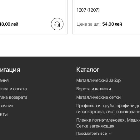
1207 (1207)
48,00 лей
Цена за шт.:
54,00 лей
игация
Каталог
ания
Металлический забор
вка и оплата
Ворота и калитки
тика возврата
Металлические сетки
вочник
Профильная труба, профили д
гипсокартона, лист оцинкован
акты
Пленка полиэтиленовая. Мешки
Сетка затеняющая.
Просмотреть все