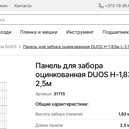
чник
Контакты
+373-78-85
к
возди
Пленка и мешки
Инструмент
Подшипник
ора DUOS
Панель для забора оцинкованная DUOS H-1,83м L-2
Панель для забора
оцинкованная DUOS H-1,8
2,5м
Артикул:
31715
Общие характеристики:
Высота забора (панели)
1,83 
Длина панели
2,5 