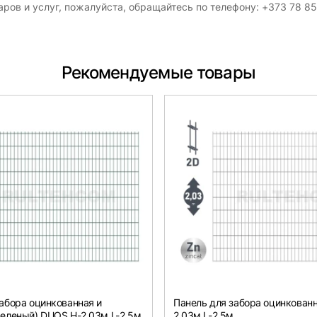
ров и услуг, пожалуйста, обращайтесь по телефону: +373 78 8
Рекомендуемые товары
абора оцинкованная и
Панель для забора оцинкован
зеленый) DUOS H-2,03м L-2,5м
2,03м L-2,5м