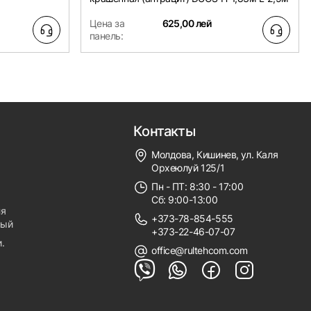
Цена за
625,00 лей
панель:
Контакты
Молдова, Кишинев, ул. Каля
Орхеюлуй 125/1
Пн - ПТ: 8:30 - 17:00
Сб: 9:00-13:00
ля
+373-78-854-555
ный
+373-22-46-07-07
.
office@rultehcom.com