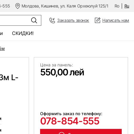
4-555
Молдова, Кишинев, ул. Каля Орхеюлуй 125/1
Ro
Ru
Заказать звонок
Написать нам
и
СКИДКИ!
,5м
Цена за панель:
550,00 лей
3м L-
Оформить заказ по телефону:
078-854-555
м
м