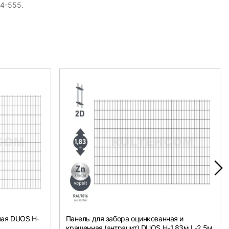
54-555.
ная DUOS H-
Панель для забора оцинкованная и
крашенная (антрацит) DUOS H-1,83м L-2,5м