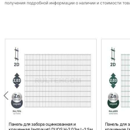
получения подробной информации о наличии и стоимости това
Панель для забора оцинкованная и
Панель для з
крашенная (антрацит) DUOS H-2,03м L-2,5м
крашенная (