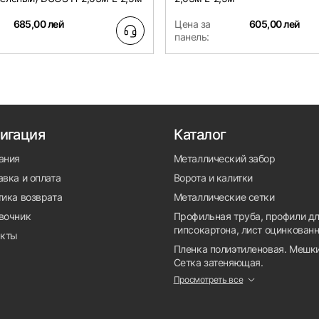
685,00 лей
Цена за
605,00 лей
панель:
игация
Каталог
ания
Металлический забор
вка и оплата
Ворота и калитки
тика возврата
Металлические сетки
вочник
Профильная труба, профили д
гипсокартона, лист оцинкован
акты
Пленка полиэтиленовая. Мешки
Сетка затеняющая.
Просмотреть все