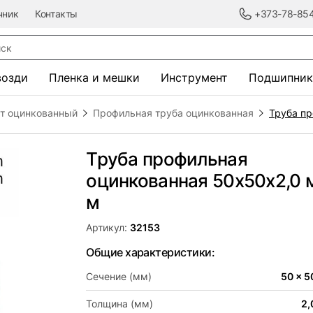
чник
Контакты
+373-78-85
к
возди
Пленка и мешки
Инструмент
Подшипник
ст оцинкованный
Профильная труба оцинкованная
Труба пр
Труба профильная
оцинкованная 50х50x2,0 
м
Артикул:
32153
Общие характеристики:
Сечение (мм)
50 x 5
Толщина (мм)
2,