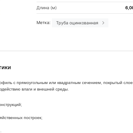
Длина (м)
6,0
Метка:
Труба оцинкованная
тики
офиль с прямоугольным или квадратным сечением, покрытый слое
оздействию влаги и внешней среды.
онструкций;
зяйственных построек;
.