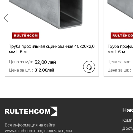
Труба профильная оцинкованная 40х20x2,0
Труба профи
мм L-6 м
мм L-6 м
Цена за м/п:
52,00 лей
Цена за м/п:
Цена за шт. :
312,00лей
Цена за шт. :
Нав
Комп
Вся информация на сайте
Доста
www.rultehcom.com, включая цены