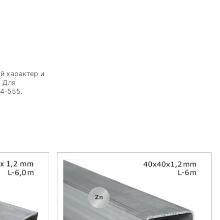
й характер и
. Для
54-555.