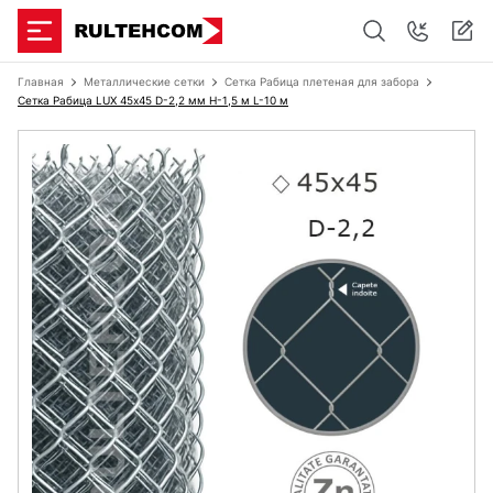
Главная
Металлические сетки
Сетка Рабица плетеная для забора
Сетка Рабица LUX 45х45 D-2,2 мм H-1,5 м L-10 м