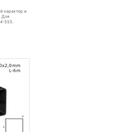
й характер и
. Для
54-555.