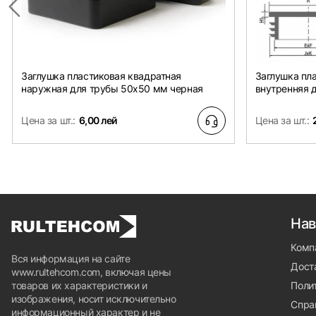
Заглушка пластиковая квадратная
Заглушка пл
наружная для трубы 50х50 мм черная
внутренняя 
Цена за шт.:
6,00 лей
Цена за шт.:
Нав
Комп
Вся информация на сайте
Доста
www.rultehcom.com, включая цены
товаров их характеристики и
Поли
изображения, носит исключительно
Спра
информационный характер и не