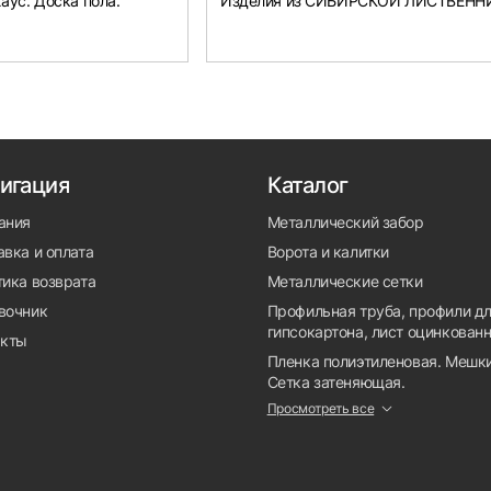
аус. Доска пола.
Изделия из СИБИРСКОЙ ЛИСТВЕН
игация
Каталог
ания
Металлический забор
вка и оплата
Ворота и калитки
тика возврата
Металлические сетки
вочник
Профильная труба, профили д
гипсокартона, лист оцинкован
акты
Пленка полиэтиленовая. Мешки
Сетка затеняющая.
Просмотреть все