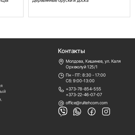
НИЦЫ
Деревянные бруски и доска
Контакты
Молдова, Кишинев, ул. Каля
Орхеюлуй 125/1
Пн - ПТ: 8:30 - 17:00
Сб: 9:00-13:00
ля
+373-78-854-555
ный
+373-22-46-07-07
.
office@rultehcom.com