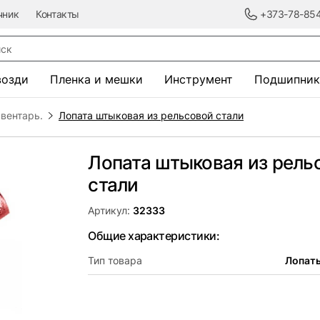
чник
Контакты
+373-78-85
к
возди
Пленка и мешки
Инструмент
Подшипник
вентарь.
Лопата штыковая из рельсовой стали
Лопата штыковая из рель
стали
Артикул:
32333
Общие характеристики:
Тип товара
Лопат