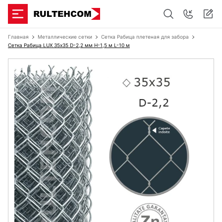
Главная
Металлические сетки
Сетка Рабица плетеная для забора
Сетка Рабица LUX 35х35 D-2,2 мм H-1,5 м L-10 м