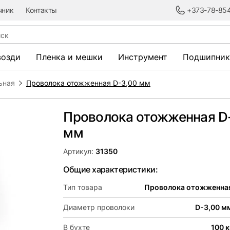
чник
Контакты
+373-78-85
к
возди
Пленка и мешки
Инструмент
Подшипник
ьная
Проволока отожженная D-3,00 мм
Проволока отожженная D
мм
Артикул:
31350
Общие характеристики:
Тип товара
Проволока отожженна
Диаметр проволоки
D-3,00 м
В бухте
100 к