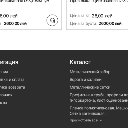
цинкованная D-3,10мм Т/Н
Проволока оцинкованная D-3,
6,00 лей
Цена за кг:
26,00 лей
а:
2600,00 лей
Цена за бухта:
2600,00 лей
игация
Каталог
ания
Металлический забор
вка и оплата
Ворота и калитки
тика возврата
Металлические сетки
вочник
Профильная труба, профили д
гипсокартона, лист оцинкован
акты
Пленка полиэтиленовая. Мешки
Сетка затеняющая.
Просмотреть все