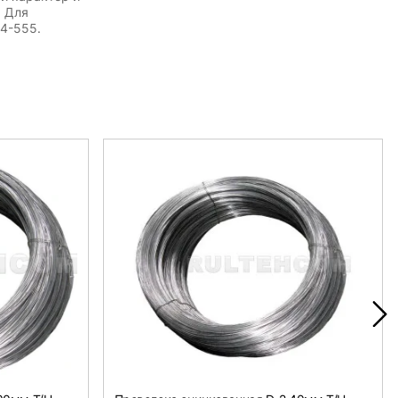
. Для
54-555.