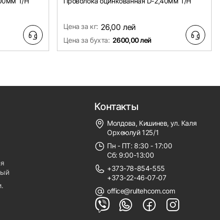
00мм Т/Н
Проволока оцинкованная D-2,40мм Т/Н
Цена за кг:
26,00 лей
Цена за бухта:
2600,00 лей
Контакты
Молдова, Кишинев, ул. Каля
Орхеюлуй 125/1
Пн - ПТ: 8:30 - 17:00
Сб: 9:00-13:00
ля
+373-78-854-555
ный
+373-22-46-07-07
.
office@rultehcom.com