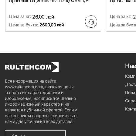
Проволока оцинкованная D-4,00мм Т/Н
Проволока о
Цена за кг:
26,00 лей
Цена за кг:
2
Цена за бухта:
2600,00 лей
Цена за бухт
Нав
Комп
Вся информация на сайте
Доста
www.rultehcom.com, включая цены
товаров их характеристики и
Поли
изображения, носит исключительно
Спра
информационный характер и не
Конт
является публичной офертой. Если у
вас возникли вопросы, свяжитесь с
нами для уточнения всех деталей.