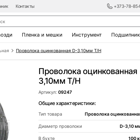
чник
Контакты
+373-78-85
к
возди
Пленка и мешки
Инструмент
Подшипник
ьная
Проволока оцинкованная D-3,10мм Т/Н
Проволока оцинкованная 
3,10мм Т/Н
Артикул:
09247
Общие характеристики:
Тип товара
Проволока оцинкованна
Диаметр проволоки
D-3,10 м
В бухте
100 к