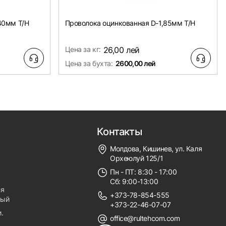
40мм Т/Н
Проволока оцинкованная D-1,85мм Т/Н
Цена за кг:
26,00 лей
Цена за бухта:
2600,00 лей
Контакты
Молдова, Кишинев, ул. Каля
Орхеюлуй 125/1
Пн - ПТ: 8:30 - 17:00
Сб: 9:00-13:00
ля
+373-78-854-555
ный
+373-22-46-07-07
.
office@rultehcom.com