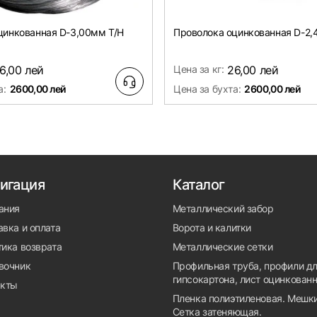
цинкованная D-3,00мм Т/Н
Проволока оцинкованная D-2,
6,00 лей
Цена за кг:
26,00 лей
а:
2600,00 лей
Цена за бухта:
2600,00 лей
игация
Каталог
ания
Металлический забор
вка и оплата
Ворота и калитки
тика возврата
Металлические сетки
вочник
Профильная труба, профили д
гипсокартона, лист оцинкован
акты
Пленка полиэтиленовая. Мешки
Сетка затеняющая.