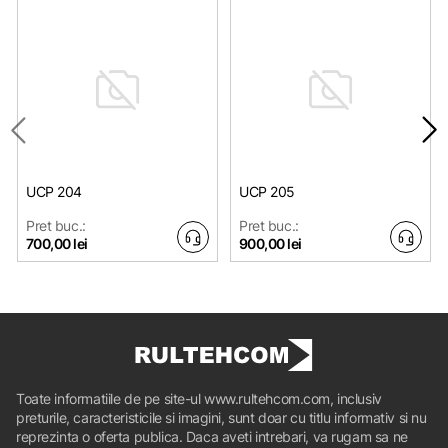
UCP 204
UCP 205
Pret buc.:
Pret buc.:
700,00 lei
900,00 lei
Toate informatiile de pe site-ul www.rultehcom.com, inclusiv
preturile, caracteristicile si imagini, sunt doar cu titlu informativ si nu
reprezinta o oferta publica. Daca aveti intrebari, va rugam sa ne