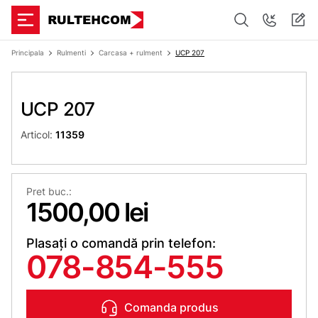
Principala
Rulmenti
Carcasa + rulment
UCP 207
UCP 207
Articol:
11359
Pret buc.:
1500,00 lei
Plasați o comandă prin telefon:
078-854-555
Comanda produs