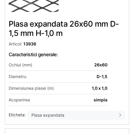
Plasa expandata 26х60 mm D-
1,5 mm H-1,0 m
Articol:
13936
Caracteristici generale:
Ochiul (mm)
26х60
Diametru
D-1,5
Dimensiunea plasei (m)
1,0 х 1,0
Acoperirea
simpla
Eticheta:
Plasa expandata