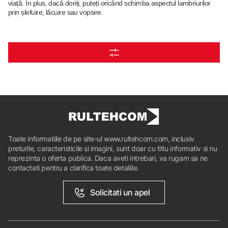
viață. În plus, dacă doriți, puteți oricând schimba aspectul lambriurilor
prin șlefuire, lăcuire sau vopsire.
Toate informatiile de pe site-ul www.rultehcom.com, inclusiv
preturile, caracteristicile si imagini, sunt doar cu titlu informativ si nu
reprezinta o oferta publica. Daca aveti intrebari, va rugam sa ne
contactati pentru a clarifica toate detaliile.
Solicitati un apel