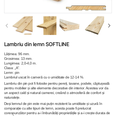
Lambriu din lemn SOFTLINE
Lățimea: 96 mm.
Grosimea: 13 mm.
Lungimea: 2,0-4,0 m.
Clasa: „А”.
Lemn: pin
Lambriul uscat în cameră cu o umiditate de 12-14 %.
Lambriu din pin pot fi folosite pentru pereți, tavane, podele, căptușeală
pentru mobilier și alte elemente decorative din interior. Acestea vor da
un aspect cald și natural camerei, creând o atmosferă de confort și
naturalețe.
Deși lemnul de pin este mai puțin rezistent la umiditate și uzură în
comparație cu alte tipuri de lemn, acesta poate fi prelucrat
corespunzător pentru a-i îmbunătăți proprietățile și a-i crește durata de