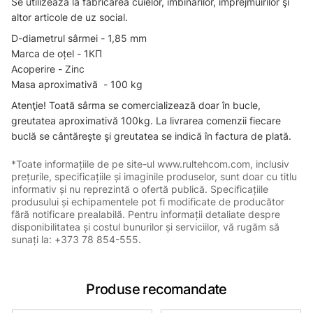
Se utilizează la fabricarea cuielor, îmbinărilor, împrejmuirilor şi
altor articole de uz social.
D-diametrul sârmei - 1,85 mm
Marca de oțel - 1КП
Acoperire - Zinc
Masa aproximativă - 100 kg
Atenţie! Toată sârma se comercializează doar în bucle,
greutatea aproximativă 100kg. La livrarea comenzii fiecare
buclă se cântăreşte şi greutatea se indică în factura de plată.
*Toate informațiile de pe site-ul www.rultehcom.com, inclusiv
prețurile, specificațiile și imaginile produselor, sunt doar cu titlu
informativ și nu reprezintă o ofertă publică. Specificațiile
produsului și echipamentele pot fi modificate de producător
fără notificare prealabilă. Pentru informații detaliate despre
disponibilitatea și costul bunurilor și serviciilor, vă rugăm să
sunați la: +373 78 854-555.
Produse recomandate