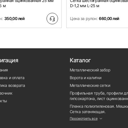
гранная оцинкованная 25 мм
Сетка шестигранная оцинкова
5 м
D-1,2 мм L-25 м
н:
350,00 лей
Цена за рулон:
660,00 лей
игация
Каталог
ания
Металлический забор
вка и оплата
Ворота и калитки
тика возврата
Металлические сетки
вочник
Профильная труба, профили д
гипсокартона, лист оцинкован
акты
Пленка полиэтиленовая. Мешки
Сетка затеняющая.
Просмотреть все