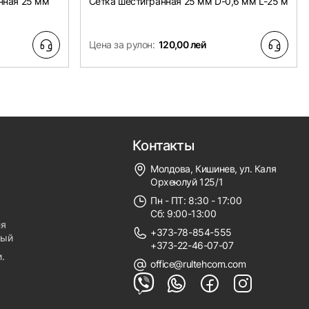
нная 25 мм
Сетка шестигранная 25 мм D-0,6 мм L-25 м
Цена за рулон:
120,00 лей
Контакты
Молдова, Кишинев, ул. Каля
Орхеюлуй 125/1
Пн - ПТ: 8:30 - 17:00
Сб: 9:00-13:00
ля
+373-78-854-555
ный
+373-22-46-07-07
.
office@rultehcom.com