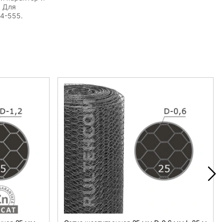
. Для
54-555.