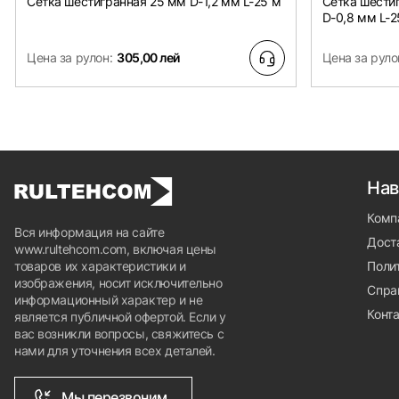
Сетка шестигранная 25 мм D-1,2 мм L-25 м
Сетка шести
D-0,8 мм L-2
Цена за рулон:
305,00 лей
Цена за руло
Нав
Комп
Вся информация на сайте
Доста
www.rultehcom.com, включая цены
товаров их характеристики и
Поли
изображения, носит исключительно
Спра
информационный характер и не
Конт
является публичной офертой. Если у
вас возникли вопросы, свяжитесь с
нами для уточнения всех деталей.
Мы перезвоним