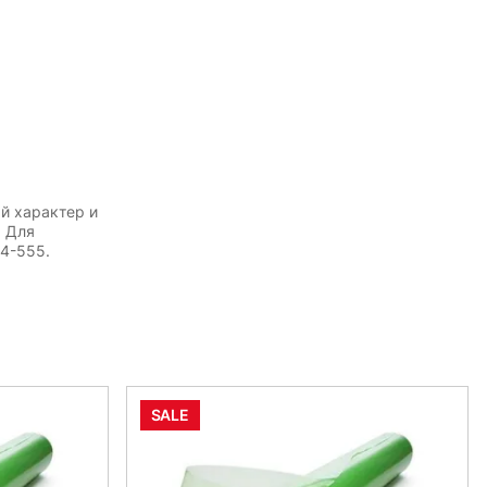
й характер и
. Для
54-555.
SALE