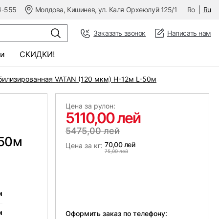
4-555
Молдова, Кишинев, ул. Каля Орхеюлуй 125/1
Ro
Ru
Заказать звонок
Написать нам
и
СКИДКИ!
билизированная VATAN (120 мкм) Н-12м L-50м
Цена за рулон:
5110,00 лей
5475,00 лей
-50м
70,00 лей
Цена за кг:
75,00 лей
м
м
Оформить заказ по телефону: