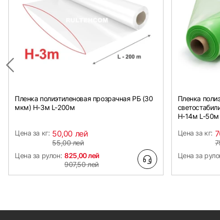
Пленка полиэтиленовая прозрачная РБ (30
Пленка поли
мкм) Н-3м L-200м
светостабил
Н-14м L-50м
Цена за кг:
50,00 лей
Цена за кг:
7
55,00 лей
7
Цена за рулон:
825,00 лей
Цена за руло
907,50 лей