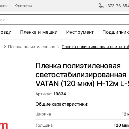
чник
Контакты
+373-78-85
к
возди
Пленка и мешки
Инструмент
Подшипник
.
Пленка полиэтиленовая
Пленка полиэтиленовая светоста
Пленка полиэтиленовая
светостабилизированная
VATAN (120 мкм) Н-12м L
Артикул:
19834
Общие характеристики:
Ширина
12 
Толщина
120 мк