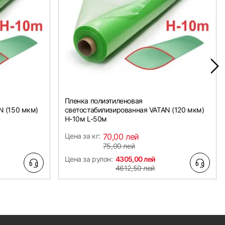
Пленка полиэтиленовая
N (150 мкм)
светостабилизированная VATAN (120 мкм)
Н-10м L-50м
Цена за кг:
70,00 лей
75,00 лей
Цена за рулон:
4305,00 лей
4612,50 лей