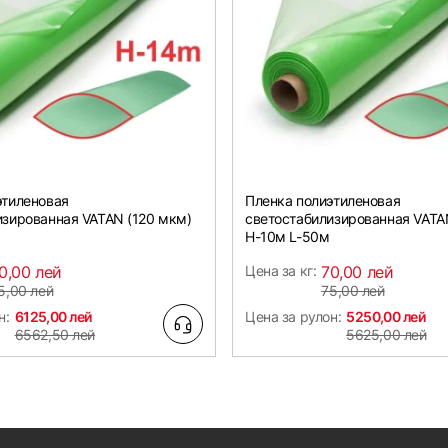
этиленовая
Пленка полиэтиленовая
изированная VATAN (120 мкм)
светостабилизированная VATA
Н-10м L-50м
0,00 лей
Цена за кг:
70,00 лей
5,00 лей
75,00 лей
н:
6125,00 лей
Цена за рулон:
5250,00 лей
6562,50 лей
5625,00 лей