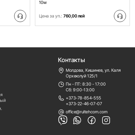
10м
Цена за уп.:
760,00 лей
Контакты
Молдова, Кишинев, ул. Каля
Орхеюлуй 125/1
Пн - ПТ: 8:30 - 17:00
Сб: 9:00-13:00
ля
+373-78-854-555
ный
+373-22-46-07-07
.
office@rultehcom.com