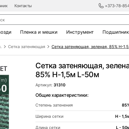
чник
Контакты
+373-78-85
к
возди
Пленка и мешки
Инструмент
Подшипник
.
Сетка затеняющая
Сетка затеняющая, зеленая, 85% H-1,
Сетка затеняющая, зелена
85% H-1,5м L-50м
Артикул:
31310
Общие характеристики:
Степень затенения
85
Ширина сетки
H - 1,5
Длина сетки
L - 50