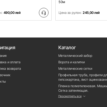
50м
н:
490,00 лей
Цена за рулон:
245,00 лей
игация
Каталог
ания
Металлический забор
вка и оплата
Ворота и калитки
тика возврата
Металлические сетки
вочник
Профильная труба, профили д
гипсокартона, лист оцинкован
акты
Пленка полиэтиленовая. Мешки
Сетка затеняющая.
Просмотреть все