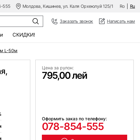
4-555
Молдова, Кишинев, ул. Каля Орхеюлуй 125/1
Ro
Ru
Заказать звонок
Написать нам
и
СКИДКИ!
5м L-50м
Цена за рулон:
я,
795,00 лей
%
Оформить заказ по телефону:
078-854-555
м
м