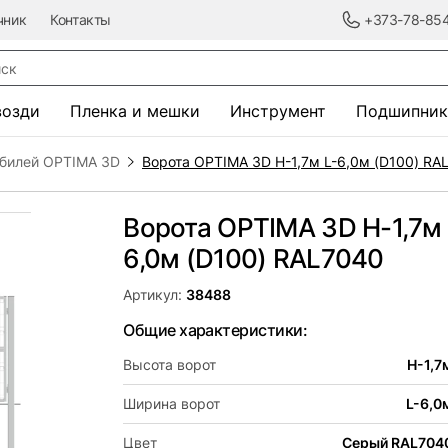
чник
Контакты
+373-78-85
к
возди
Пленка и мешки
Инструмент
Подшипник
обилей OPTIMA 3D
Ворота OPTIMA 3D H-1,7м L-6,0м (D100) RA
Ворота OPTIMA 3D H-1,7м 
6,0м (D100) RAL7040
Артикул:
38488
Общие характеристики:
Высота ворот
H-1,7
Ширина ворот
L-6,0
Цвет
Серый RAL704