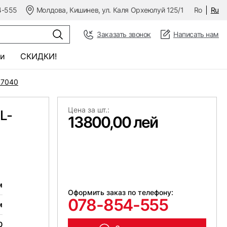
4-555
Молдова, Кишинев, ул. Каля Орхеюлуй 125/1
Ro
Ru
Заказать звонок
Написать нам
и
СКИДКИ!
L7040
Цена за шт.:
L-
13800,00 лей
м
Оформить заказ по телефону:
078-854-555
м
0