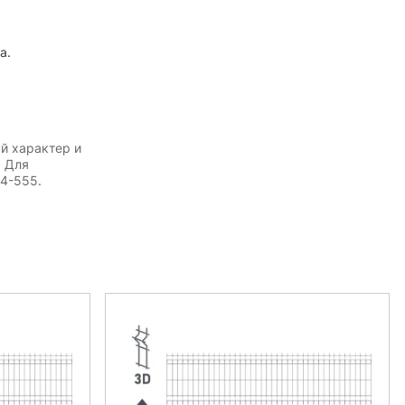
а.
й характер и
. Для
54-555.