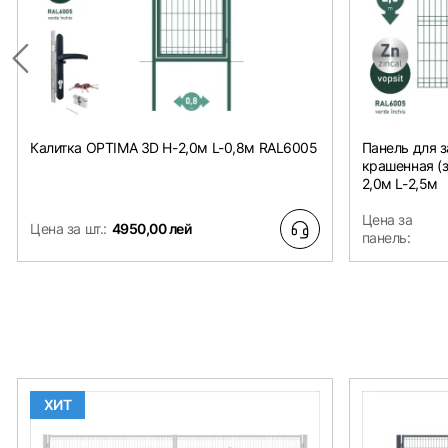
Калитка OPTIMA 3D H-2,0м L-0,8м RAL6005
Панель для з
крашенная (
2,0м L-2,5м
Цена за
Цена за шт.:
4950,00 лей
панель:
ХИТ