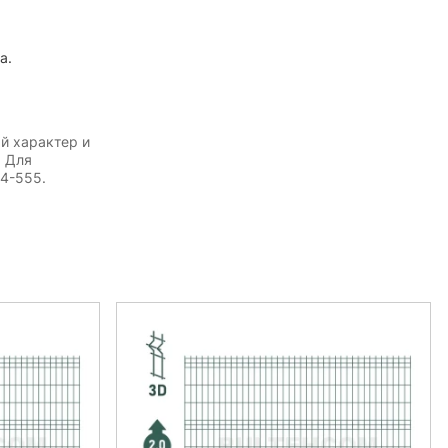
а.
й характер и
. Для
54-555.