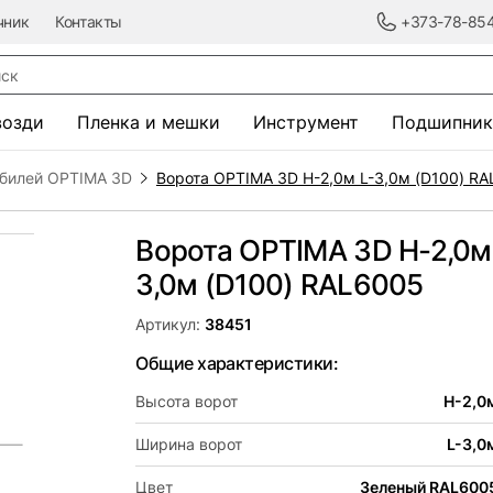
чник
Контакты
+373-78-85
к
возди
Пленка и мешки
Инструмент
Подшипник
обилей OPTIMA 3D
Ворота OPTIMA 3D H-2,0м L-3,0м (D100) R
Ворота OPTIMA 3D H-2,0м
3,0м (D100) RAL6005
Артикул:
38451
Общие характеристики:
Высота ворот
H-2,0
Ширина ворот
L-3,0
Цвет
Зеленый RAL600