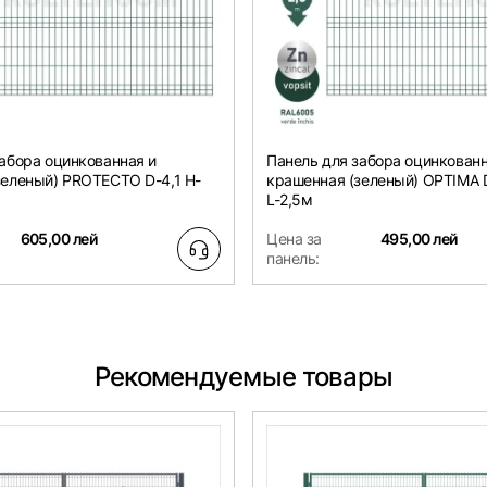
абора оцинкованная и
Панель для забора оцинкованн
зеленый) PROTECTO D-4,1 H-
крашенная (зеленый) OPTIMA D
L-2,5м
605,00 лей
Цена за
495,00 лей
панель:
Рекомендуемые товары