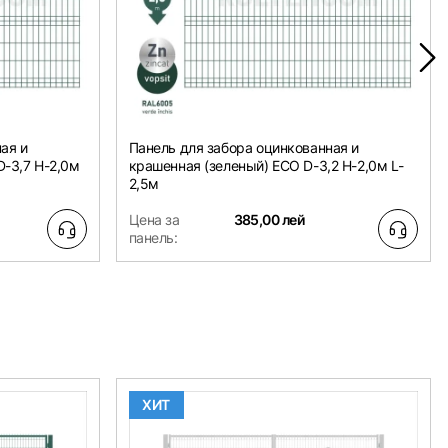
ая и
Панель для забора оцинкованная и
-3,7 H-2,0м
крашенная (зеленый) ECO D-3,2 H-2,0м L-
2,5м
Цена за
385,00 лей
панель:
ХИТ