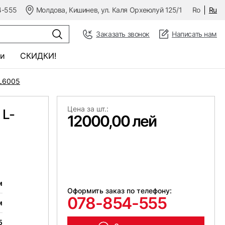
4-555
Молдова, Кишинев, ул. Каля Орхеюлуй 125/1
Ro
Ru
Заказать звонок
Написать нам
и
СКИДКИ!
AL6005
Цена за шт.:
 L-
12000,00 лей
м
Оформить заказ по телефону:
078-854-555
м
5