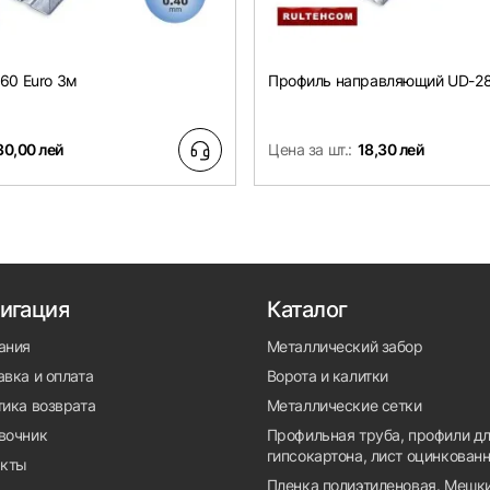
60 Euro 3м
Профиль направляющий UD-28
30,00 лей
Цена за шт.:
18,30 лей
игация
Каталог
ания
Металлический забор
вка и оплата
Ворота и калитки
тика возврата
Металлические сетки
вочник
Профильная труба, профили д
гипсокартона, лист оцинкован
акты
Пленка полиэтиленовая. Мешки