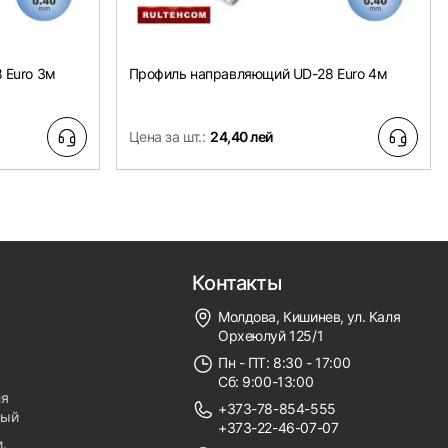
 Euro 3м
Профиль направляющий UD-28 Euro 4м
Цена за шт.:
24,40 лей
Контакты
Молдова, Кишинев, ул. Каля
Орхеюлуй 125/1
Пн - ПТ: 8:30 - 17:00
Сб: 9:00-13:00
ля
+373-78-854-555
ный
+373-22-46-07-07
.