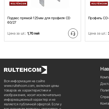
Подвес прямой 125мм для профиля CD
Профиль CD-
60/27
Цена за шт.:
1,70 лей
Цена за шт.:
Нав
Комп
Вся информация на сайте
Доста
www.rultehcom.com, включая цены
товаров их характеристики и
Поли
изображения, носит исключительно
Спра
информационный характер и не
Конт
является публичной офертой. Если у
вас возникли вопросы, свяжитесь с