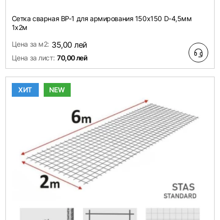
Сетка сварная ВР-1 для армирования 150х150 D-4,5мм
1х2м
Цена за м2:
35,00 лей
Цена за лист:
70,00 лей
ХИТ
NEW