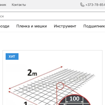
чник
Контакты
+373-78-85
к
возди
Пленка и мешки
Инструмент
Подшипник
ХИТ