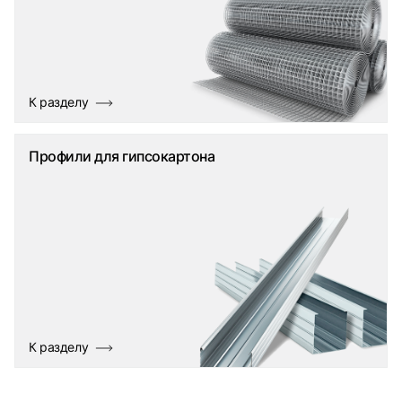
К разделу
Профили для гипсокартона
К разделу