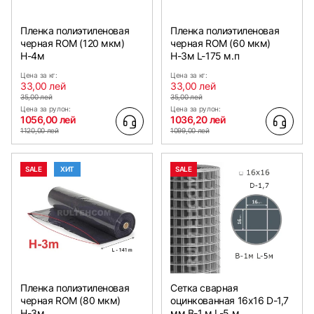
Пленка полиэтиленовая
Пленка полиэтиленовая
черная ROM (120 мкм)
черная ROM (60 мкм)
Н-4м
Н-3м L-175 м.п
Цена за кг:
Цена за кг:
33,00 лей
33,00 лей
35,00 лей
35,00 лей
Цена за рулон:
Цена за рулон:
1056,00 лей
1036,20 лей
1120,00 лей
1099,00 лей
SALE
ХИТ
SALE
Пленка полиэтиленовая
Сетка сварная
черная ROM (80 мкм)
оцинкованная 16х16 D-1,7
Н-3м
мм B-1 м L-5 м