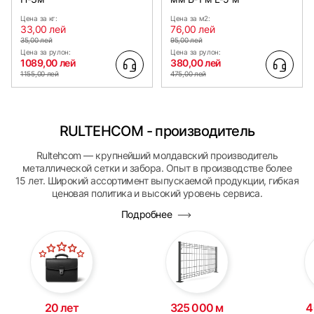
Цена за кг:
Цена за м2:
33,00 лей
76,00 лей
35,00 лей
95,00 лей
Цена за рулон:
Цена за рулон:
1089,00 лей
380,00 лей
1155,00 лей
475,00 лей
RULTEHCOM - производитель
Rultehcom — крупнейший молдавский производитель
металлической сетки и забора. Опыт в производстве более
15 лет. Широкий ассортимент выпускаемой продукции, гибкая
ценовая политика и высокий уровень сервиса.
Подробнее
20 лет
325 000 м
4