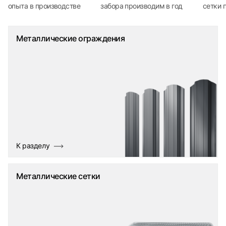
опыта в производстве
забора производим в год
сетки 
Металлические ограждения
К разделу
Металлические сетки