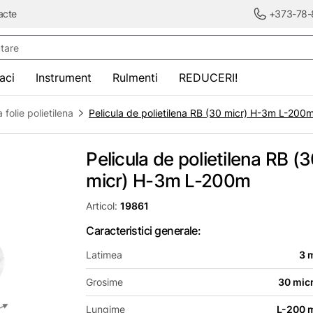
acte
+373-78-
re
saci
Instrument
Rulmenti
REDUCERI!
a folie polietilena
Pelicula de polietilena RB (30 micr) H-3m L-200
Pelicula de polietilena RB (
micr) H-3m L-200m
Articol:
19861
Caracteristici generale:
Latimea
3 
Grosime
30 micr
Lungime
L-200 