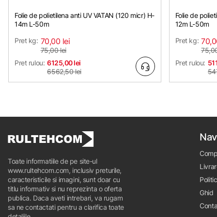
Folie de polietilena anti UV VATAN (120 micr) H-
Folie de polie
14m L-50m
12m L-50m
Pret kg:
70,00 lei
Pret kg:
70,0
75,00 lei
75,00
Pret rulou:
6125,00 lei
Pret rulou:
511
6562,50 lei
54
Nav
Comp
Toate informatiile de pe site-ul
Livrar
www.rultehcom.com, inclusiv preturile,
caracteristicile si imagini, sunt doar cu
Politi
titlu informativ si nu reprezinta o oferta
Ghid
publica. Daca aveti intrebari, va rugam
Conta
sa ne contactati pentru a clarifica toate
detaliile.