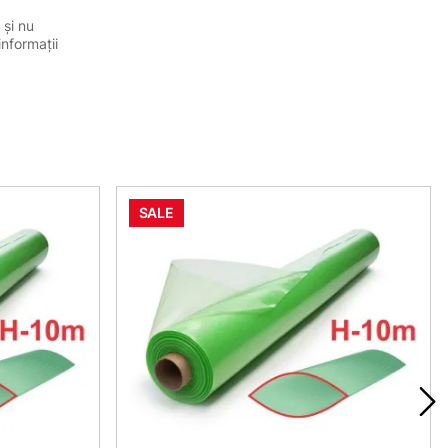
 și nu
informații
SALE