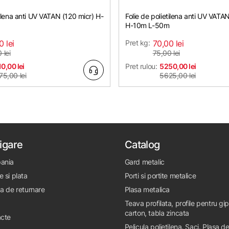
tilena anti UV VATAN (120 micr) H-
Folie de polietilena anti UV VATA
H-10m L-50m
0 lei
Pret kg:
70,00 lei
 lei
75,00 lei
0,00 lei
Pret rulou:
5250,00 lei
75,00 lei
5625,00 lei
igare
Catalog
ania
Gard metalic
e si plata
Porti si portite metalice
ca de returnare
Plasa metalica
Teava profilata, profile pentru gi
carton, tabla zincata
cte
Pelicula polietilena. Saci. Plasa d