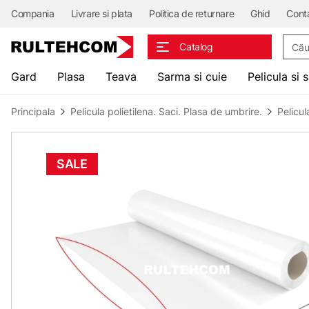
Compania
Livrare si plata
Politica de returnare
Ghid
Cont
Căuta
Catalog
Gard
Plasa
Teava
Sarma si cuie
Pelicula si 
Principala
Pelicula polietilena. Saci. Plasa de umbrire.
Pelicul
SALE