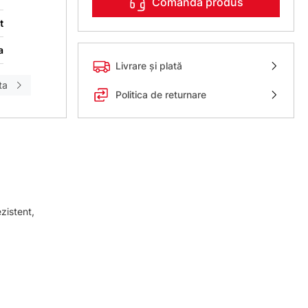
Comanda produs
t
a
Livrare și plată
ta
Politica de returnare
ezistent,