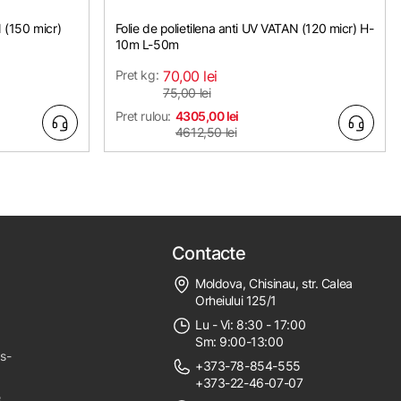
N (150 micr)
Folie de polietilena anti UV VATAN (120 micr) H-
10m L-50m
Pret kg:
70,00 lei
75,00 lei
Pret rulou:
4305,00 lei
4612,50 lei
Contacte
Moldova, Chisinau, str. Calea
Orheiului 125/1
Lu - Vi: 8:30 - 17:00
Sm: 9:00-13:00
ps-
+373-78-854-555
+373-22-46-07-07
e