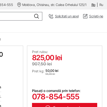
854-555
Moldova, Chisinau, str. Calea Orheiului 125/1
Ro
Ru
Solicitati un apel
Scrieti-ne
m
Pret rulou:
30
825,00 lei
907,50 lei
50,00 lei
Pret kg:
55,00 lei
m
Plasați o comandă prin telefon:
078-854-555
.
m