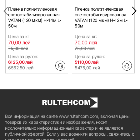
Пленка полиэтиленовая
Пленка полиэтиленовая
светостабилизированная
светостабилизированная
VATAN (120 мкм) Н-14м L-
VATAN (120 мкм) Н-12м L-
50м
50м
Цена за кг:
Цена за кг:
70,00 лей
70,00 лей
75,00 лей
75,00 лей
Цена за рулон:
Цена за рулон:
6125,00 лей
5110,00 лей
6562,50 лей
5475,00 лей
Вся информация на сайте www.rultehcom.com, включая цены
товаров их характеристики и изображения, носит
исключительно информационный характер и не является
публичной офертой. Если у вас возникли вопросы, свяжитесь с
нами для уточнения всех деталей.