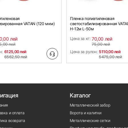
этиленовая
Пленка полиэтиленовая
изированная VATAN (120 мкм)
светостабилизированная VATA
Н-12м L-50м
0,00 лей
Цена за кг:
70,00 лей
5,00 лей
75,00 лей
н:
6125,00 лей
Цена за рулон:
5110,00 лей
6562,50 лей
5475,00 лей
игация
Каталог
ания
Металлический забор
вка и оплата
Ворота и калитки
тика возврата
Металлические сетки