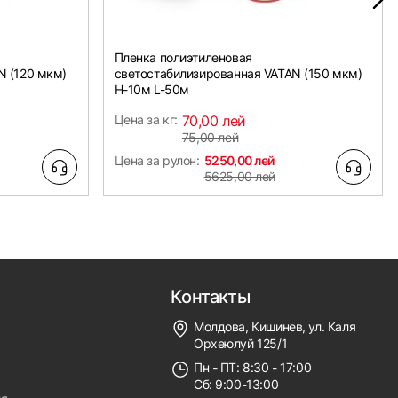
Пленка полиэтиленовая
N (120 мкм)
светостабилизированная VATAN (150 мкм)
Н-10м L-50м
Цена за кг:
70,00 лей
75,00 лей
Цена за рулон:
5250,00 лей
5625,00 лей
Контакты
Молдова, Кишинев, ул. Каля
Орхеюлуй 125/1
Пн - ПТ: 8:30 - 17:00
Сб: 9:00-13:00