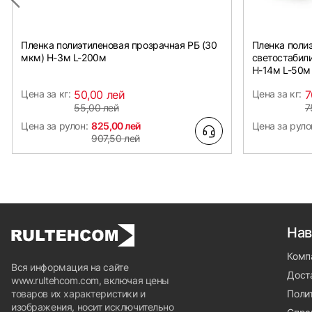
Пленка полиэтиленовая прозрачная РБ (30
Пленка поли
мкм) Н-3м L-200м
светостабил
Н-14м L-50м
Цена за кг:
50,00 лей
Цена за кг:
7
55,00 лей
7
Цена за рулон:
825,00 лей
Цена за руло
907,50 лей
Нав
Комп
Вся информация на сайте
Доста
www.rultehcom.com, включая цены
товаров их характеристики и
Поли
изображения, носит исключительно