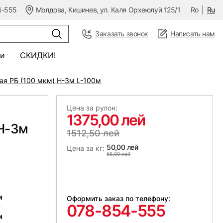
4-555
Молдова, Кишинев, ул. Каля Орхеюлуй 125/1
Ro
Ru
Заказать звонок
Написать нам
и
СКИДКИ!
ая РБ (100 мкм) Н-3м L-100м
Цена за рулон:
1375,00 лей
 Н-3м
1512,50 лей
50,00 лей
Цена за кг:
55,00 лей
м
Оформить заказ по телефону:
078-854-555
м