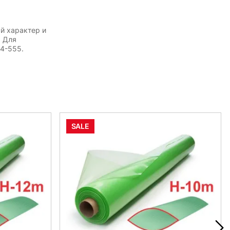
й характер и
. Для
54-555.
SALE