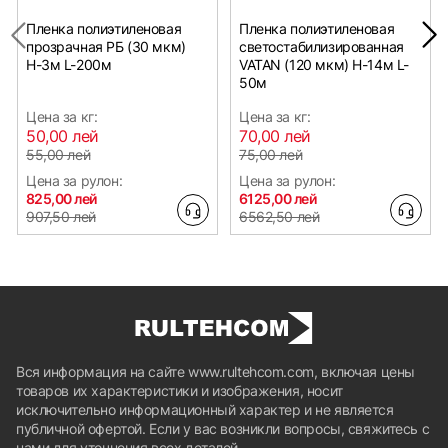
Пленка полиэтиленовая
Пленка полиэтиленовая
прозрачная РБ (30 мкм)
светостабилизированная
Н-3м L-200м
VATAN (120 мкм) Н-14м L-
50м
Цена за кг:
Цена за кг:
50,00 лей
70,00 лей
55,00 лей
75,00 лей
Цена за рулон:
Цена за рулон:
825,00 лей
6125,00 лей
907,50 лей
6562,50 лей
Вся информация на сайте www.rultehcom.com, включая цены
товаров их характеристики и изображения, носит
исключительно информационный характер и не является
публичной офертой. Если у вас возникли вопросы, свяжитесь с
нами для уточнения всех деталей.