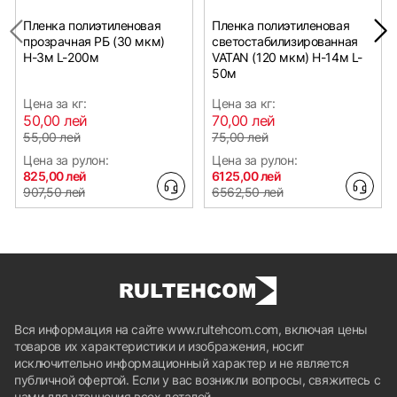
Пленка полиэтиленовая
Пленка полиэтиленовая
прозрачная РБ (30 мкм)
светостабилизированная
Н-3м L-200м
VATAN (120 мкм) Н-14м L-
50м
Цена за кг:
Цена за кг:
50,00 лей
70,00 лей
55,00 лей
75,00 лей
Цена за рулон:
Цена за рулон:
825,00 лей
6125,00 лей
907,50 лей
6562,50 лей
Вся информация на сайте www.rultehcom.com, включая цены
товаров их характеристики и изображения, носит
исключительно информационный характер и не является
публичной офертой. Если у вас возникли вопросы, свяжитесь с
нами для уточнения всех деталей.