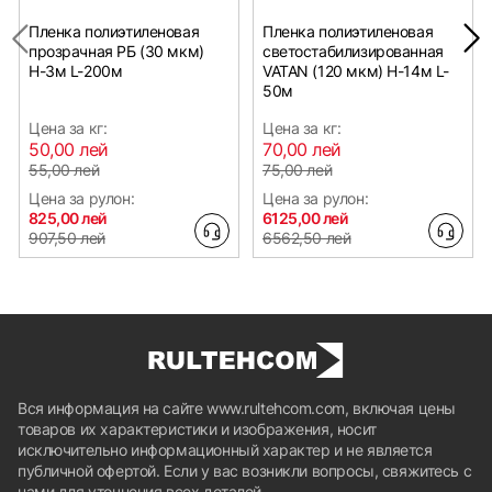
Пленка полиэтиленовая
Пленка полиэтиленовая
прозрачная РБ (30 мкм)
светостабилизированная
Н-3м L-200м
VATAN (120 мкм) Н-14м L-
50м
Цена за кг:
Цена за кг:
50,00 лей
70,00 лей
55,00 лей
75,00 лей
Цена за рулон:
Цена за рулон:
825,00 лей
6125,00 лей
907,50 лей
6562,50 лей
Вся информация на сайте www.rultehcom.com, включая цены
товаров их характеристики и изображения, носит
исключительно информационный характер и не является
публичной офертой. Если у вас возникли вопросы, свяжитесь с
нами для уточнения всех деталей.