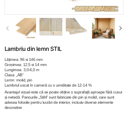
Lambriu din lemn STIL
Lățimea: 96 si 146 mm
Grosimea: 12,5 si 14 mm
Lungimea: 3,0-6,0 m
Clasa: „АB”
Lemn: molid, pin
Lambriul uscat în cameră cu o umiditate de 12-14 %
Avantajul vizual este că se poate obține o suprafață aproape fără cusur
și netedă. Panourile „Stihl” sunt fabricate din pin și molid, care sunt
adesea folosite pentru lucrări de interior, inclusiv diverse elemente
decorative