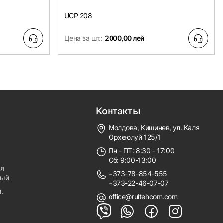
UCP 208
Цена за шт.:
2000,00 лей
Контакты
Молдова, Кишинев, ул. Каля
Орхеюлуй 125/1
Пн - ПТ: 8:30 - 17:00
Сб: 9:00-13:00
ля
+373-78-854-555
ный
+373-22-46-07-07
.
office@rultehcom.com