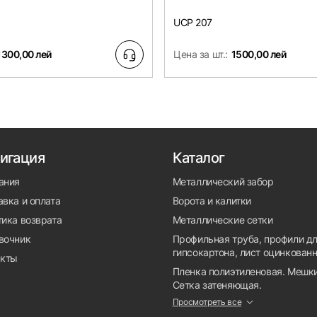
UCP 207
1300,00 лей
Цена за шт.:
1500,00 лей
игация
Каталог
ания
Металлический забор
вка и оплата
Ворота и калитки
тика возврата
Металлические сетки
вочник
Профильная труба, профили д
гипсокартона, лист оцинкован
акты
Пленка полиэтиленовая. Мешки
Сетка затеняющая.
Просмотреть все