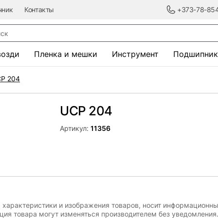
чник
Контакты
+373-78-85
к
возди
Пленка и мешки
Инструмент
Подшипник
P 204
UCP 204
Артикул:
11356
, характеристики и изображения товаров, носит информационны
ация товара могут изменяться производителем без уведомления