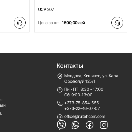
UCP 207
Цена за шт.:
1500,00 лей
Контакты
Молдова, Кишинев, ул. Каля
Орхеюлуй 125/1
Пн - ПТ: 8:30 - 17:00
Сб: 9:00-13:00
ля
+373-78-854-555
ный
+373-22-46-07-07
.
office@rultehcom.com