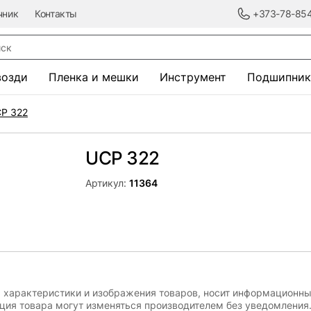
чник
Контакты
+373-78-85
к
возди
Пленка и мешки
Инструмент
Подшипник
P 322
UCP 322
Артикул:
11364
, характеристики и изображения товаров, носит информационны
ация товара могут изменяться производителем без уведомления