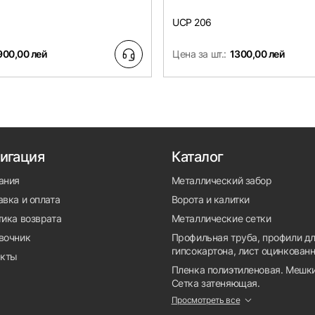
UCP 206
900,00 лей
Цена за шт.:
1300,00 лей
игация
Каталог
ания
Металлический забор
вка и оплата
Ворота и калитки
тика возврата
Металлические сетки
вочник
Профильная труба, профили д
гипсокартона, лист оцинкован
акты
Пленка полиэтиленовая. Мешки
Сетка затеняющая.
Просмотреть все