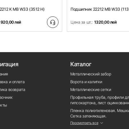
2212 K MB W33 (3512 H)
Подшипник 22212 MB W33 (113
1920,00 лей
Цена за шт.:
1320,00 лей
игация
Каталог
ания
Металлический забор
вка и оплата
Ворота и калитки
тика возврата
Металлические сетки
вочник
Профильная труба, профили д
гипсокартона, лист оцинкован
акты
Пленка полиэтиленовая. Мешки
Сетка затеняющая.
Просмотреть все