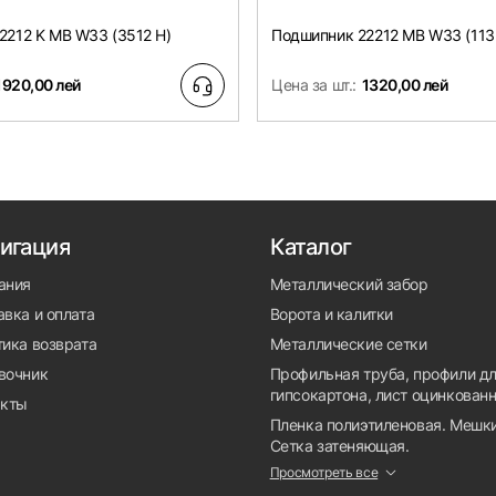
2212 K MB W33 (3512 H)
Подшипник 22212 MB W33 (113
1920,00 лей
Цена за шт.:
1320,00 лей
игация
Каталог
ания
Металлический забор
вка и оплата
Ворота и калитки
тика возврата
Металлические сетки
вочник
Профильная труба, профили д
гипсокартона, лист оцинкован
акты
Пленка полиэтиленовая. Мешки
Сетка затеняющая.
Просмотреть все