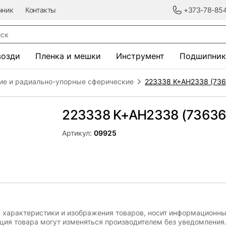
чник
Контакты
+373-78-85
к
возди
Пленка и мешки
Инструмент
Подшипник
ие и радиально-упорные сферические
223338 K+AH2338 (736
223338 K+AH2338 (73636 
Артикул:
09925
, характеристики и изображения товаров, носит информационны
ация товара могут изменяться производителем без уведомления