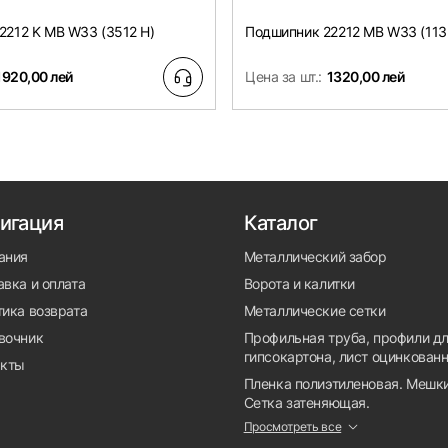
2212 K MB W33 (3512 H)
Подшипник 22212 MB W33 (113
1920,00 лей
Цена за шт.:
1320,00 лей
игация
Каталог
ания
Металлический забор
вка и оплата
Ворота и калитки
тика возврата
Металлические сетки
вочник
Профильная труба, профили д
гипсокартона, лист оцинкован
акты
Пленка полиэтиленовая. Мешки
Сетка затеняющая.
Просмотреть все