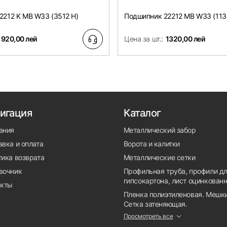
2212 K MB W33 (3512 H)
Подшипник 22212 MB W33 (113
1920,00 лей
Цена за шт.:
1320,00 лей
игация
Каталог
ания
Металлический забор
вка и оплата
Ворота и калитки
тика возврата
Металлические сетки
вочник
Профильная труба, профили д
гипсокартона, лист оцинкован
акты
Пленка полиэтиленовая. Мешки
Сетка затеняющая.
Просмотреть все