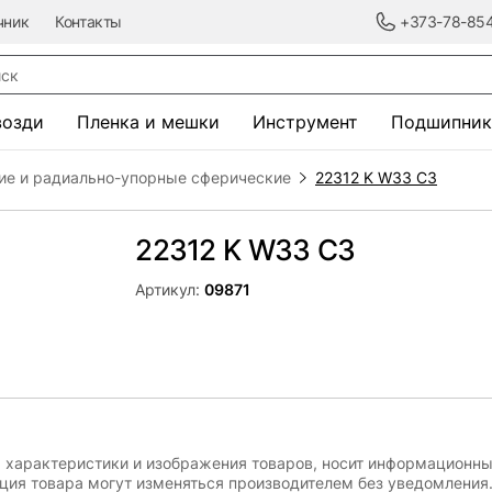
чник
Контакты
+373-78-85
к
возди
Пленка и мешки
Инструмент
Подшипник
ие и радиально-упорные сферические
22312 K W33 C3
22312 K W33 C3
Артикул:
09871
, характеристики и изображения товаров, носит информационны
ация товара могут изменяться производителем без уведомления