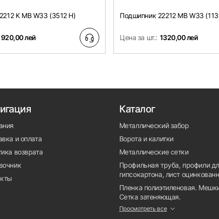
2212 K MB W33 (3512 H)
Подшипник 22212 MB W33 (113
1920,00 лей
Цена за шт.:
1320,00 лей
игация
Каталог
ания
Металлический забор
вка и оплата
Ворота и калитки
тика возврата
Металлические сетки
вочник
Профильная труба, профили д
гипсокартона, лист оцинкован
акты
Пленка полиэтиленовая. Мешки
Сетка затеняющая.
Просмотреть все