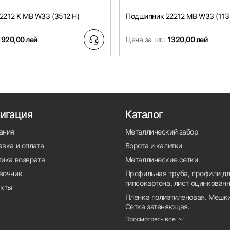
2212 K MB W33 (3512 H)
Подшипник 22212 MB W33 (113
1920,00 лей
Цена за шт.:
1320,00 лей
игация
Каталог
ания
Металлический забор
вка и оплата
Ворота и калитки
тика возврата
Металлические сетки
вочник
Профильная труба, профили д
гипсокартона, лист оцинкован
акты
Пленка полиэтиленовая. Мешки
Сетка затеняющая.
Просмотреть все