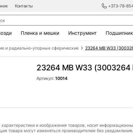
чник
Контакты
+373-78-85
к
возди
Пленка и мешки
Инструмент
Подшипник
ие и радиально-упорные сферические
23264 MB W33 (300326
23264 MB W33 (3003264 
Артикул:
10014
, характеристики и изображения товаров, носит информационны
ация товара могут изменяться производителем без уведомления