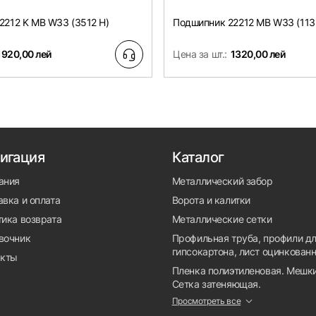
2212 K MB W33 (3512 H)
Подшипник 22212 MB W33 (113
1920,00 лей
Цена за шт.:
1320,00 лей
игация
Каталог
ания
Металлический забор
вка и оплата
Ворота и калитки
тика возврата
Металлические сетки
вочник
Профильная труба, профили д
гипсокартона, лист оцинкован
акты
Пленка полиэтиленовая. Мешки
Сетка затеняющая.
Просмотреть все