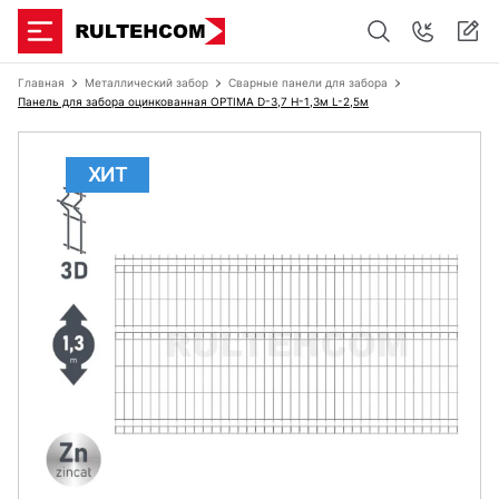
Главная
Металлический забор
Сварные панели для забора
Панель для забора оцинкованная OPTIMA D-3,7 H-1,3м L-2,5м
ХИТ