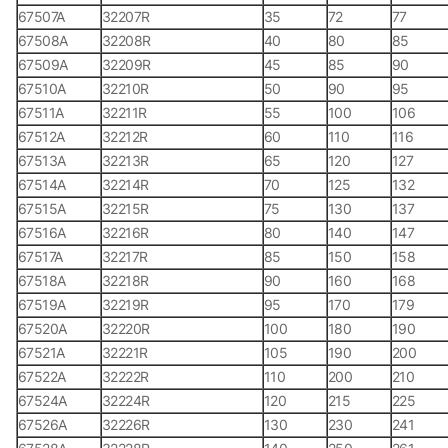
67507А
32207R
35
72
77
67508А
32208R
40
80
85
67509А
32209R
45
85
90
67510А
32210R
50
90
95
67511А
32211R
55
100
106
67512А
32212R
60
110
116
67513А
32213R
65
120
127
67514А
32214R
70
125
132
67515А
32215R
75
130
137
67516А
32216R
80
140
147
67517А
32217R
85
150
158
67518А
32218R
90
160
168
67519А
32219R
95
170
179
67520А
32220R
100
180
190
67521А
32221R
105
190
200
67522А
32222R
110
200
210
67524А
32224R
120
215
225
67526А
32226R
130
230
241