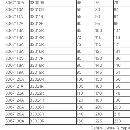
3067109А
33009R
45
75
79
3067110А
33010R
50
80
84
3067111А
33011R
55
90
94
3067112А
33012R
60
95
99
3067113А
33013R
65
100
104
3067114А
33014R
70
110
116
3067115А
33015R
75
115
121
3067116А
33016R
80
125
131
3067117А
33017R
85
130
136
3067118А
33018R
90
140
146
3067119А
33019R
95
145
151
3067120А
33020R
100
150
156
3067121А
33021R
105
160
168
3067122А
33022R
110
170
178
3067124А
33024R
120
180
188
3067126А
33026R
130
200
208
3067128А
33028R
140
210
218
3067130А
33030R
150
225
233
Серия ширин 3, сери