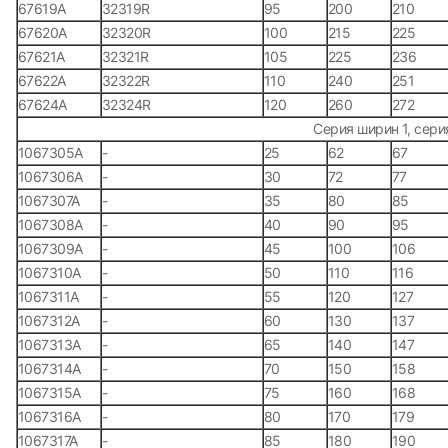
67619А
32319R
95
200
210
67620А
32320R
100
215
225
67621А
32321R
105
225
236
67622А
32322R
110
240
251
67624А
32324R
120
260
272
Серия ширин 1, сери
1067305А
-
25
62
67
1067306А
-
30
72
77
1067307А
-
35
80
85
1067308А
-
40
90
95
1067309А
-
45
100
106
1067310А
-
50
110
116
1067311А
-
55
120
127
1067312А
-
60
130
137
1067313А
-
65
140
147
1067314А
-
70
150
158
1067315А
-
75
160
168
1067316А
-
80
170
179
1067317А
-
85
180
190