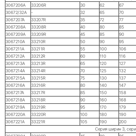
3067206А
33206R
30
62
67
30672/32А
-
32
65
70
3067207А
33207R
35
72
77
3067208А
33208R
40
80
85
3067209А
33209R
45
85
90
3067210А
33210R
50
90
95
3067211А
33211R
55
100
106
3067212А
33212R
60
110
116
3067213А
33213R
65
120
127
3067214А
33214R
70
125
132
3067215А
33215R
75
130
137
3067216А
33216R
80
140
147
3067217А
33217R
85
150
158
3067218А
33218R
90
160
168
3067219А
33219R
95
170
179
3067220А
33220R
100
180
190
3067221А
33221R
105
190
200
Серия ширин 3, сери