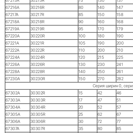
67215А
30215R
75
130
137
67216А
30216R
80
140
147
67217А
30217R
85
150
158
67218А
30218R
90
160
168
67219А
30219R
95
170
179
67220А
30220R
100
180
190
67221А
30221R
105
190
200
67222А
30222R
110
200
210
67224А
30224R
120
215
225
67226А
30226R
130
230
241
67228А
30228R
140
250
261
67230А
30230R
150
270
282
Серия ширин 0, сери
67302А
30302R
15
42
46
67303А
30303R
17
47
51
67304А
30304R
20
52
57
67305А
30305R
25
62
67
67306А
30306R
30
72
77
67307А
30307R
35
80
85