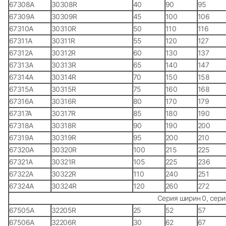
67308А
30308R
40
90
95
67309А
30309R
45
100
106
67310А
30310R
50
110
116
67311А
30311R
55
120
127
67312А
30312R
60
130
137
67313А
30313R
65
140
147
67314А
30314R
70
150
158
67315А
30315R
75
160
168
67316А
30316R
80
170
179
67317А
30317R
85
180
190
67318А
30318R
90
190
200
67319А
30319R
95
200
210
67320А
30320R
100
215
225
67321А
30321R
105
225
236
67322А
30322R
110
240
251
67324А
30324R
120
260
272
Серия ширин 0, сери
67505А
32205R
25
52
57
67506А
32206R
30
62
67