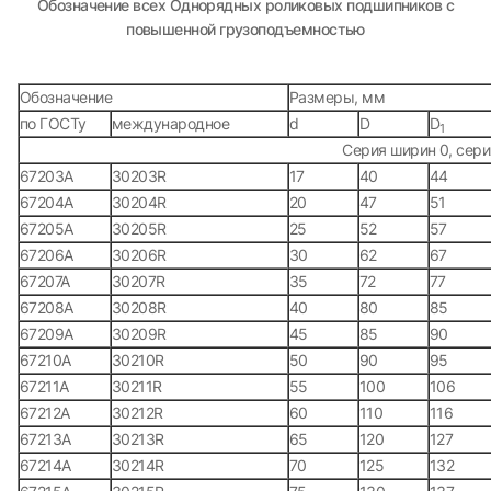
Обозначение всех Однорядных роликовых подшипников c
повышенной грузоподъемностью
Обозначение
Размеры, мм
по ГОСТу
международное
d
D
D
1
Серия ширин 0, сери
67203А
30203R
17
40
44
67204А
30204R
20
47
51
67205А
30205R
25
52
57
67206А
30206R
30
62
67
67207А
30207R
35
72
77
67208А
30208R
40
80
85
67209А
30209R
45
85
90
67210А
30210R
50
90
95
67211А
30211R
55
100
106
67212А
30212R
60
110
116
67213А
30213R
65
120
127
67214А
30214R
70
125
132