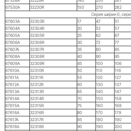
67528А
32228R
140
250
261
67530А
32230R
150
270
282
Серия ширин 0, сери
67603А
32303R
17
47
51
67604А
32304R
20
52
57
67605А
32305R
25
62
67
67606А
32306R
30
72
77
67607А
32307R
35
80
85
67608А
32308R
40
90
95
67609А
32309R
45
100
106
67610А
32310R
50
110
116
67611А
32311R
55
120
127
67612А
32312R
60
130
137
67613А
32313R
65
140
147
67614А
32314R
70
150
158
67615А
32315R
75
160
168
67616А
32316R
80
170
179
67617А
32317R
85
180
190
67618А
32318R
90
190
200