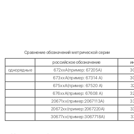
Сравнение обозначений метрической серии
российское обозначение
и
однорядные
672ххA(пример: 67205A)
3
673ххA(пример: 67314 A)
3
675ххA(пример: 67520 A)
3
676ххA(пример: 67608 A)
3
20671хх(пример:2067113A)
3
20672хх(пример:2067220A)
3
30677хх(пример:3067718A)
3