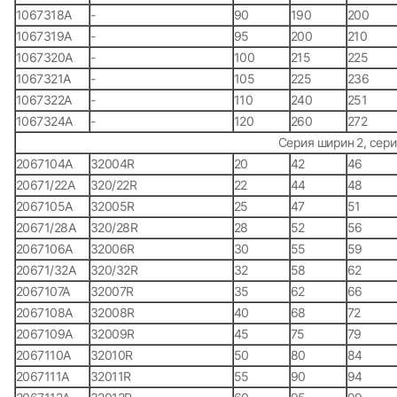
1067318А
-
90
190
200
1067319А
-
95
200
210
1067320А
-
100
215
225
1067321А
-
105
225
236
1067322А
-
110
240
251
1067324А
-
120
260
272
Серия ширин 2, сери
2067104А
32004R
20
42
46
20671/22А
320/22R
22
44
48
2067105А
32005R
25
47
51
20671/28А
320/28R
28
52
56
2067106А
32006R
30
55
59
20671/32А
320/32R
32
58
62
2067107А
32007R
35
62
66
2067108А
32008R
40
68
72
2067109А
32009R
45
75
79
2067110А
32010R
50
80
84
2067111А
32011R
55
90
94