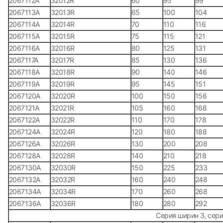
2067112А
32012R
60
95
99
2067113А
32013R
65
100
104
2067114А
32014R
70
110
116
2067115А
32015R
75
115
121
2067116А
32016R
80
125
131
2067117А
32017R
85
130
136
2067118А
32018R
90
140
146
2067119А
32019R
95
145
151
2067120А
32020R
100
150
156
2067121А
32021R
105
160
168
2067122А
32022R
110
170
178
2067124А
32024R
120
180
188
2067126А
32026R
130
200
208
2067128А
32028R
140
210
218
2067130А
32030R
150
225
233
2067132А
32032R
160
240
248
2067134А
32034R
170
260
268
2067136А
32036R
180
280
292
Серия ширин 3, сери