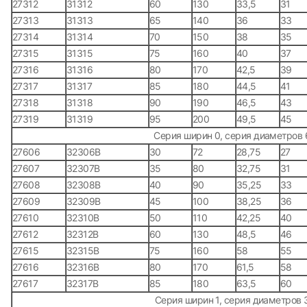
27312
31312
60
130
33,5
31
27313
31313
65
140
36
33
27314
31314
70
150
38
35
27315
31315
75
160
40
37
27316
31316
80
170
42,5
39
27317
31317
85
180
44,5
41
27318
31318
90
190
46,5
43
27319
31319
95
200
49,5
45
Серия ширин 0, серия диаметров 
27606
32306B
30
72
28,75
27
27607
32307B
35
80
32,75
31
27608
32308B
40
90
35,25
33
27609
32309B
45
100
38,25
36
27610
32310B
50
110
42,25
40
27612
32312B
60
130
48,5
46
27615
32315B
75
160
58
55
27616
32316B
80
170
61,5
58
27617
32317B
85
180
63,5
60
Серия ширин 1, серия диаметров 