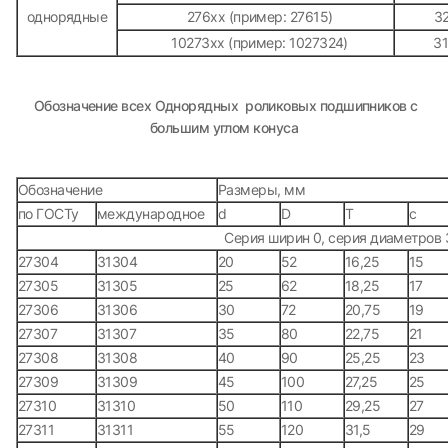
однорядные
276хх (пример: 27615)
32
10273хх (пример: 1027324)
31
Обозначение всех Однорядных роликовых подшипников c
большим углом конуса
Обозначение
Размеры, мм
по ГОСТу
международное
d
D
T
c
Серия ширин 0, серия диаметров 
27304
31304
20
52
16,25
15
27305
31305
25
62
18,25
17
27306
31306
30
72
20,75
19
27307
31307
35
80
22,75
21
27308
31308
40
90
25,25
23
27309
31309
45
100
27,25
25
27310
31310
50
110
29,25
27
27311
31311
55
120
31,5
29