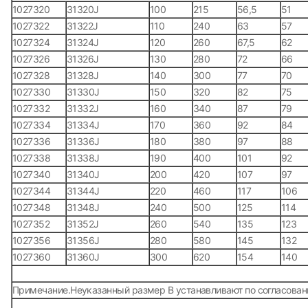
1027320
31320J
100
215
56,5
51
1027322
31322J
110
240
63
57
1027324
31324J
120
260
67,5
62
1027326
31326J
130
280
72
66
1027328
31328J
140
300
77
70
1027330
31330J
150
320
82
75
1027332
31332J
160
340
87
79
1027334
31334J
170
360
92
84
1027336
31336J
180
380
97
88
1027338
31338J
190
400
101
92
1027340
31340J
200
420
107
97
1027344
31344J
220
460
117
106
1027348
31348J
240
500
125
114
1027352
31352J
260
540
135
123
1027356
31356J
280
580
145
132
1027360
31360J
300
620
154
140
Примечание.Неуказанный размер B устанавливают по согласован