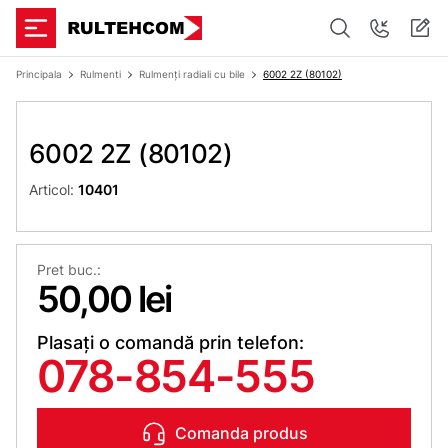
Principala
Rulmenti
Rulmenți radiali cu bile
6002 2Z (80102)
6002 2Z (80102)
Articol:
10401
Pret buc.:
50,00 lei
Plasați o comandă prin telefon:
078-854-555
Comanda produs