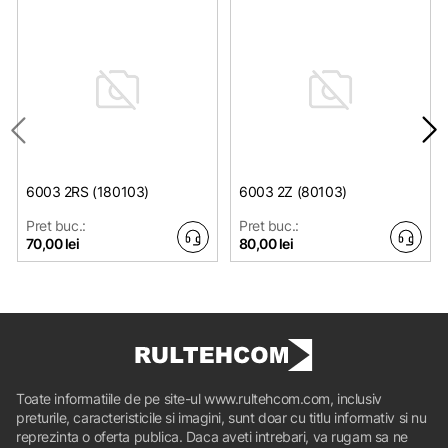
6003 2RS (180103)
6003 2Z (80103)
Pret buc.:
Pret buc.:
70,00 lei
80,00 lei
Toate informatiile de pe site-ul www.rultehcom.com, inclusiv
preturile, caracteristicile si imagini, sunt doar cu titlu informativ si nu
reprezinta o oferta publica. Daca aveti intrebari, va rugam sa ne