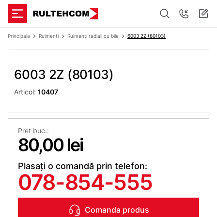
Principala
Rulmenti
Rulmenți radiali cu bile
6003 2Z (80103)
6003 2Z (80103)
Articol:
10407
Pret buc.:
80,00 lei
Plasați o comandă prin telefon:
078-854-555
Comanda produs