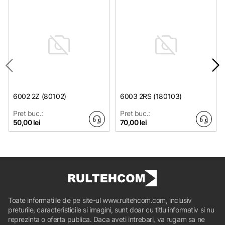
6002 2Z (80102)
6003 2RS (180103)
Pret buc.:
Pret buc.:
50,00 lei
70,00 lei
Toate informatiile de pe site-ul www.rultehcom.com, inclusiv
preturile, caracteristicile si imagini, sunt doar cu titlu informativ si nu
reprezinta o oferta publica. Daca aveti intrebari, va rugam sa ne